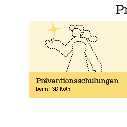
P
Mehr
Präventionsschulungen
beim FSD Köln