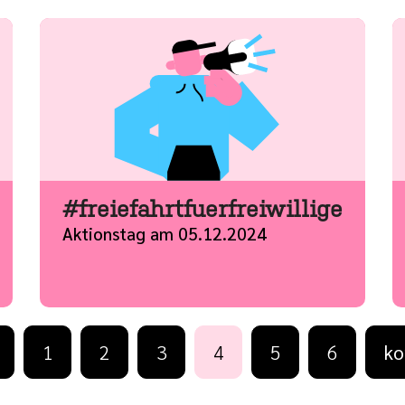
#freiefahrtfuerfreiwillige
Aktionstag am 05.12.2024
e Seite
Erste Seite
Nä
1
2
3
4
5
6