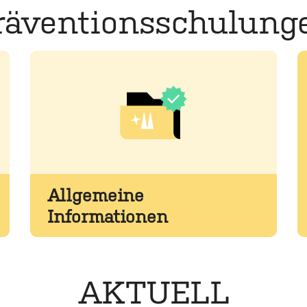
räventionsschulung
Mehr
M
Allgemeine
Informationen
AKTUELL