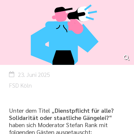
Datum:
23. Juni 2025
Von:
FSD Köln
Unter dem Titel „
Dienstpflicht für alle?
Solidarität oder staatliche Gängelei?
“
haben sich Moderator Stefan Rank mit
folgenden Gästen ausgetauscht: