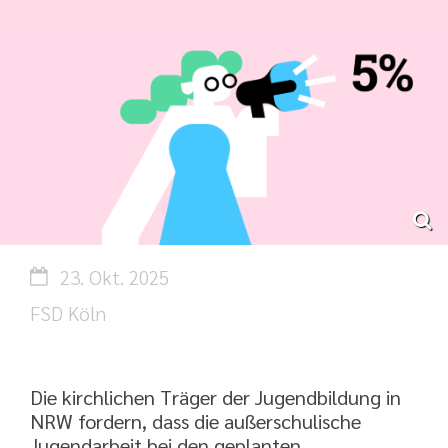
Datum:
23. Okt. 2025
Von:
FSD Köln
Die kirchlichen Träger der Jugendbildung in
NRW fordern, dass die außerschulische
Jugendarbeit bei den geplanten