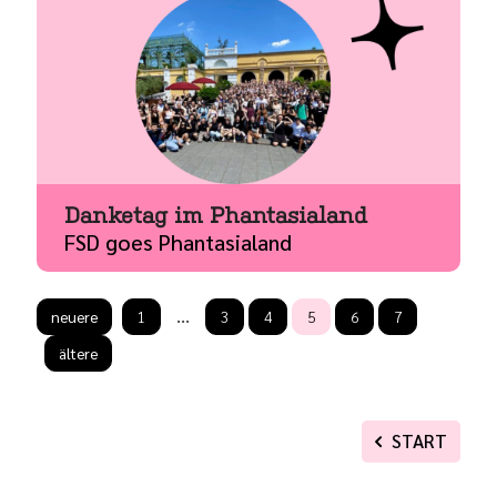
Danketag im Phantasialand
FSD goes Phantasialand
Vorherige Seite
Erste Seite
1
3
4
5
6
7
Nächste Seite
START